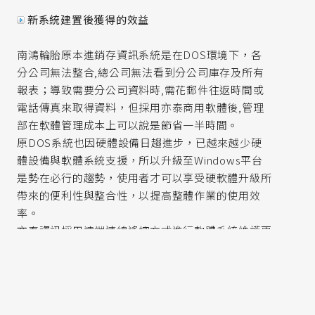
新系統建置後獲得的效益
南鴻輪胎原本進銷存資訊系統是在DOS環境下，各
分公司無法整合,總公司無法看到分公司庫存及所有
報表；導致需要分公司資料時,需花郵件往返時間或
電話傳真來取得資料，但採用亦泰商用軟體後,管理
部在軟體管理成本上可以說是節省一半時間。
原DOS系統也因硬體設備日趨進步，已越來越少硬
體設備與軟體系統支援，所以升級至Windows平台
是勢在必行的趨勢，使用者才可以享受硬軟體升級所
帶來的便利性與整合性，以提高整體作業的使用效
率。
亦泰資訊採用遠端連線遙控方式進行軟體系統維護更
新作業，省下維護人員往返時程與客戶寶貴時間，重
大問題能即時處理與解決，以提高服務效率與品質。
亦泰進銷存會計整合系統導入到目前為止，也即將邁
top
入第3年，南港輪胎公司在邵協理帶領下，資訊系統