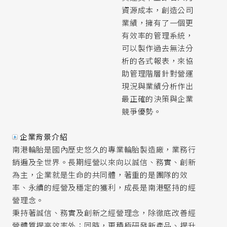
資源成本，創造公司
業績，擁有了一個更
有效率的管理系統，
可以製作過去無法分
析的各式報表，來協
助管理階層針對營運
現況與業績分析作出
最正確的決策與企業
競爭優勢。
企業背景介紹
南港輪胎是國內歷史悠久的專業輪胎製造廠，業務行
銷遍及全世界。長期經營以來向以誠信、務實、創新
為主，企業就是生命的共同體，著重的是團隊的效
率、永續的經營及穩定的獲利，成長是南港堅持的經
營理念。
秉持著誠信、務實及創新之經營理念，除徹底改善經
營體質提高效率外；同時，更積極研發新產品、提升